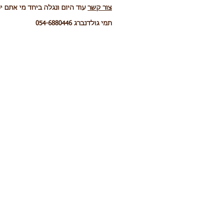
צור קשר
עוד היום ונגלה ביחד מי אתם יכ
תמי גולדנברג 054-6880446
אם תמיד תעשה את אשר עשית, תגיע 