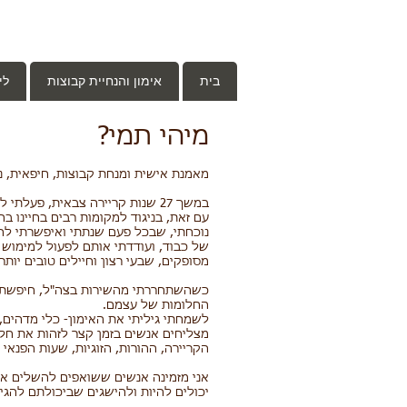
בית
אימון והנחיית קבוצות
לי
מיהי תמי?
מאמנת אישית ומנחת קבוצות, חיפאית, נשואה 
במשך 27 שנות קריירה צבאית, פעלתי למימוש "צרכי המערכת" אותה שרתתי.
עם זאת, בניגוד למקומות רבים בחיינו בה
נוכחתי, שבכל פעם שנתתי ואיפשרתי לח
של כבוד, ועודדתי אותם לפעול למימוש 
מסופקים, שבעי רצון וחיילים טובים יותר.
כשהשתחררתי מהשירות בצה"ל, חיפשתי
החלומות של עצמם.
לשמחתי גיליתי את האימון- כלי מדהים, 
מצליחים אנשים בזמן קצר לזהות את חלו
הקריירה, ההורות, הזוגיות, שעות הפנאי ו
אני מזמינה אנשים ששואפים להשלים את
יכולים להיות ולהישגים שביכולתם להגי