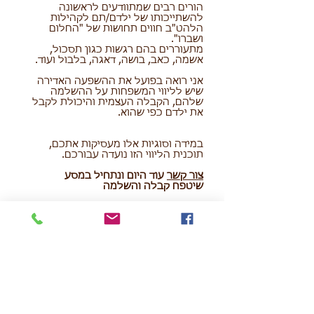
הורים רבים שמתוודעים לראשונה
להשתייכותו של ילדם/תם לקהילות
הלהט"ב חווים תחושות של "החלום
ושברו".
מתעוררים בהם רגשות כגון תסכול,
אשמה, כאב, בושה, דאגה, בלבול ועוד.
אני רואה בפועל את ההשפעה האדירה
שיש לליווי המשפחות על ההשלמה
שלהם, הקבלה העצמית והיכולת לקבל
את ילדם כפי שהוא.
במידה וסוגיות אלו מעסיקות אתכם,
תוכנית הליווי הזו נועדה עבורכם.
צור קשר
עוד היום ונתחיל במסע
שיטפח קבלה והשלמה
תמי גולדנברג
054-6880446
מן העיתונות...